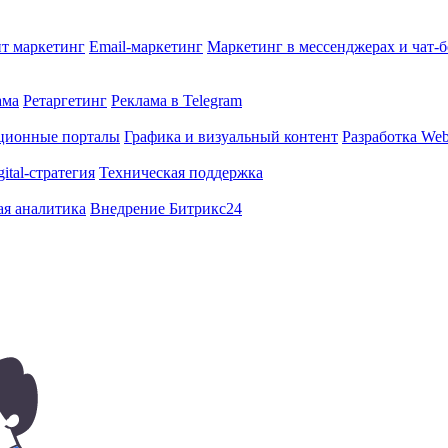
т маркетинг
Email-маркетинг
Маркетинг в мессенджерах и чат-
ама
Ретаргетинг
Реклама в Telegram
ционные порталы
Графика и визуальный контент
Разработка Web
gital-стратегия
Техническая поддержка
ая аналитика
Внедрение Битрикс24