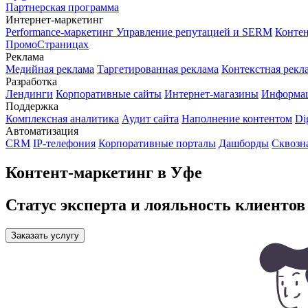
Партнерская программа
Интернет-маркетинг
Performance-маркетинг
Управление репутацией и SERM
Контен
ПромоСтраницах
Реклама
Медийная реклама
Таргетированная реклама
Контекстная рекл
Разработка
Лендинги
Корпоративные сайты
Интернет-магазины
Информа
Поддержка
Комплексная аналитика
Аудит сайта
Наполнение контентом
Di
Автоматизация
CRM
IP-телефония
Корпоративные порталы
Дашборды
Сквозн
Контент-маркетинг в Уфе
Статус эксперта и лояльность клиентов
Заказать услугу