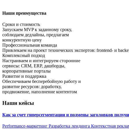
Наши преимущества
Сроки и стоимость
Запускаем MVP к заданному сроку,
соблюдаем дедлайны, предлагаем
конкурентную цену
Профессиональная команда
Привлекаем на проект технических экспертов: frontend- и bac
Комплексный подход
Настраиваем и интегрируем сторонние
сервисы: CRM, ERP, дашборды,
корпоративные порталы
Развитие и поддержка
Обеспечиваем бесперебойную работу и
развитие ресурсов: доработку,
продвижение, наполнение контентом
Наши кейсы
Как за счет гиперсегментации и подмены заголовков получ
Performance-маркетинг
Разработка лендинга
Контекстная рекла