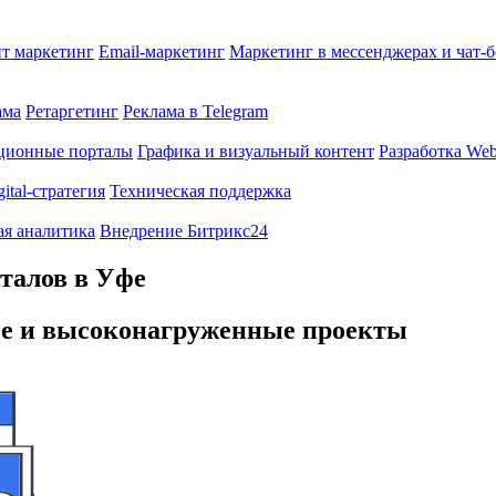
т маркетинг
Email-маркетинг
Маркетинг в мессенджерах и чат-
ама
Ретаргетинг
Реклама в Telegram
ционные порталы
Графика и визуальный контент
Разработка Web
gital-стратегия
Техническая поддержка
ая аналитика
Внедрение Битрикс24
рталов в Уфе
ые и высоконагруженные проекты