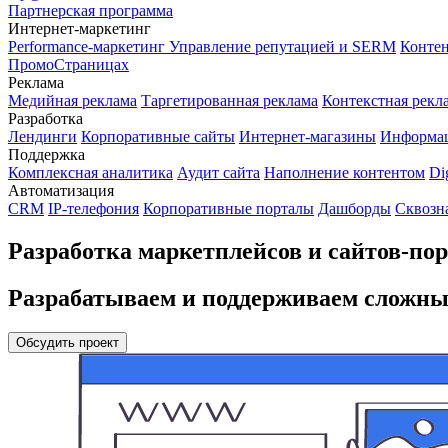
Партнерская программа
Интернет-маркетинг
Performance-маркетинг
Управление репутацией и SERM
Контен
ПромоСтраницах
Реклама
Медийная реклама
Таргетированная реклама
Контекстная рекл
Разработка
Лендинги
Корпоративные сайты
Интернет-магазины
Информа
Поддержка
Комплексная аналитика
Аудит сайта
Наполнение контентом
Di
Автоматизация
CRM
IP-телефония
Корпоративные порталы
Дашборды
Сквозн
Разработка маркетплейсов и сайтов-по
Разрабатываем и поддерживаем сложн
Обсудить проект